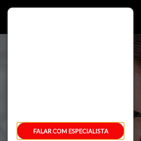
Módulo Psicossocial
Guia De Encaminhamento
FALAR COM ESPECIALISTA