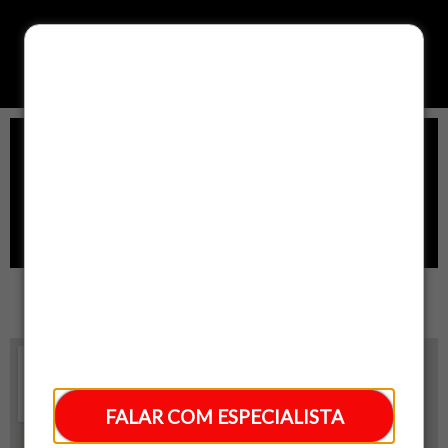
Módulo Psicossocial
Guia De Encaminhamento
FALAR COM ESPECIALISTA