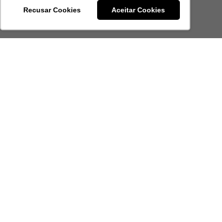
Recusar Cookies
Aceitar Cookies
CENTRAL DE ATENDIMENTO
(11) 3201-7000
contato@grupoprevine.com.br