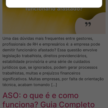
Uma das dúvidas mais frequentes entre gestores,
profissionais de RH e empresários é: a empresa pode
demitir funcionário afastado? Essa questão envolve
legislação trabalhista, direitos previdenciários,
estabilidade provisória e uma série de cuidados
jurídicos que, se ignorados, podem gerar processos
trabalhistas, multas e prejuízos financeiros
significativos. Muitas empresas, por falta de orientação
técnica, acabam tomando […]
ASO: o que é e como
funciona? Guia Completo