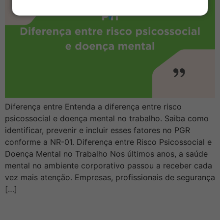
Diferença entre Entenda a diferença entre risco
psicossocial e doença mental no trabalho. Saiba como
identificar, prevenir e incluir esses fatores no PGR
conforme a NR-01. Diferença entre Risco Psicossocial e
Doença Mental no Trabalho Nos últimos anos, a saúde
mental no ambiente corporativo passou a receber cada
vez mais atenção. Empresas, profissionais de segurança
[…]