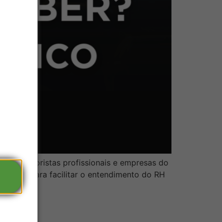
para motoristas profissionais e empresas do
legais. Para facilitar o entendimento do RH