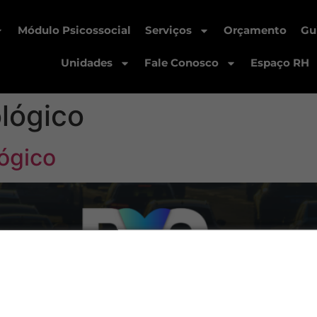
Módulo Psicossocial
Serviços
Orçamento
Gu
Unidades
Fale Conosco
Espaço RH
lógico
ógico