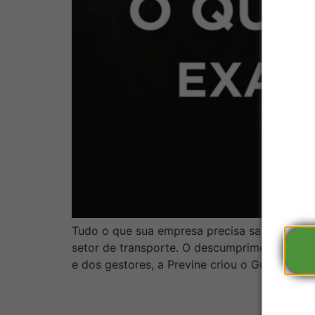
Tudo o que sua empresa precisa saber para e
setor de transporte. O descumprimento dessa
e dos gestores, a Previne criou o Guia de Ex