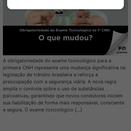
A obrigatoriedade do exame toxicológico para a
primeira CNH representa uma mudança significativa na
legislação de trânsito brasileira e reforça a
preocupação com a segurança viária. A nova regra
amplia o controle sobre o uso de substâncias
psicoativas, garantindo que novos condutores iniciem
sua habilitação de forma mais responsável, consciente
e segura. O exame toxicológico […]