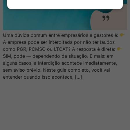
Uma dúvida comum entre empresários e gestores é:
A empresa pode ser interditada por não ter laudos
como PGR, PCMSO ou LTCAT? A resposta é direta:
SIM, pode — dependendo da situação. E mais: em
alguns casos, a interdição acontece imediatamente,
sem aviso prévio. Neste guia completo, você vai
entender quando isso acontece, […]