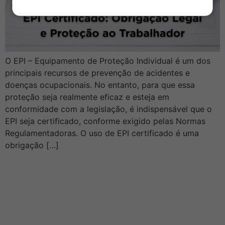
O EPI – Equipamento de Proteção Individual é um dos
principais recursos de prevenção de acidentes e
doenças ocupacionais. No entanto, para que essa
proteção seja realmente eficaz e esteja em
conformidade com a legislação, é indispensável que o
EPI seja certificado, conforme exigido pelas Normas
Regulamentadoras. O uso de EPI certificado é uma
obrigação […]