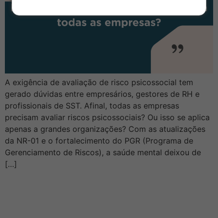
A exigência de avaliação de risco psicossocial tem
gerado dúvidas entre empresários, gestores de RH e
profissionais de SST. Afinal, todas as empresas
precisam avaliar riscos psicossociais? Ou isso se aplica
apenas a grandes organizações? Com as atualizações
da NR-01 e o fortalecimento do PGR (Programa de
Gerenciamento de Riscos), a saúde mental deixou de
[…]