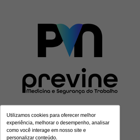
Utilizamos cookies para oferecer melhor
experiência, melhorar o desempenho, analisar
CENTRAL DE ATENDIMENTO
como você interage em nosso site e
(11) 3201-7000
personalizar conteúdo.
contato@grupoprevine.com.br