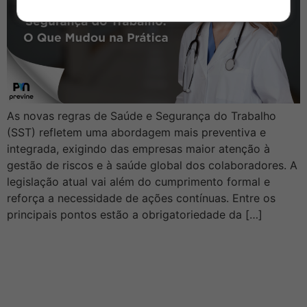
As novas regras de Saúde e Segurança do Trabalho
(SST) refletem uma abordagem mais preventiva e
integrada, exigindo das empresas maior atenção à
gestão de riscos e à saúde global dos colaboradores. A
legislação atual vai além do cumprimento formal e
reforça a necessidade de ações contínuas. Entre os
principais pontos estão a obrigatoriedade da […]