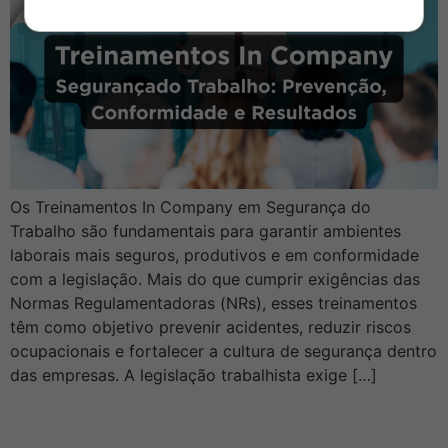
Os Treinamentos In Company em Segurança do
Trabalho são fundamentais para garantir ambientes
laborais mais seguros, produtivos e em conformidade
com a legislação. Mais do que cumprir exigências das
Normas Regulamentadoras (NRs), esses treinamentos
têm como objetivo prevenir acidentes, reduzir riscos
ocupacionais e fortalecer a cultura de segurança dentro
das empresas. A legislação trabalhista exige […]