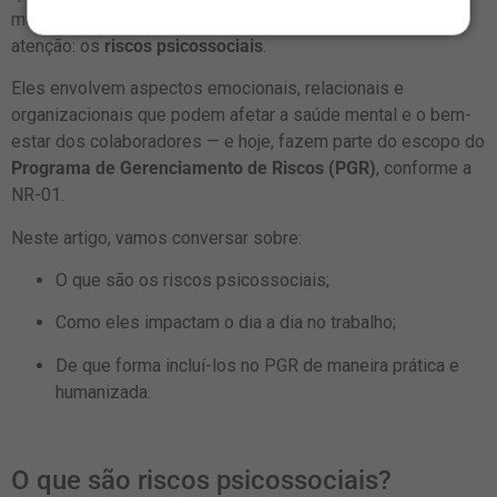
muitas vezes menos visível, que também precisa de
atenção: os
riscos psicossociais
.
Eles envolvem aspectos emocionais, relacionais e
organizacionais que podem afetar a saúde mental e o bem-
estar dos colaboradores — e hoje, fazem parte do escopo do
Programa de Gerenciamento de Riscos (PGR)
, conforme a
NR-01.
Neste artigo, vamos conversar sobre:
O que são os riscos psicossociais;
Como eles impactam o dia a dia no trabalho;
De que forma incluí-los no PGR de maneira prática e
humanizada.
O que são riscos psicossociais?