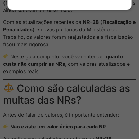
(NRs)
pode gerar multas pesadas — e muitas empresas
ainda subestimam esse risco.
Com as atualizações recentes da
NR-28 (Fiscalização e
Penalidades)
e novas portarias do Ministério do
Trabalho, os valores foram reajustados e a fiscalização
ficou mais rigorosa.
Neste guia completo, você vai entender
quanto
custa não cumprir as NRs
, com valores atualizados e
exemplos reais.
Como são calculadas as
multas das NRs?
Antes de falar de valores, é importante entender:
Não existe um valor único para cada NR.
As multas são calculadas com base na
NR-28
,